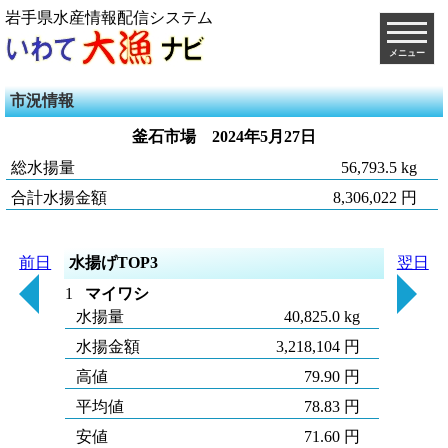
岩手県水産情報配信システム
メニュー
市況情報
釜石市場
2024年5月27日
総水揚量
56,793.5 kg
合計水揚金額
8,306,022 円
前日
水揚げTOP3
翌日
1
マイワシ
水揚量
40,825.0 kg
水揚金額
3,218,104 円
高値
79.90 円
平均値
78.83 円
安値
71.60 円