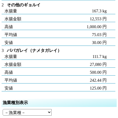
2
その他のギョルイ
水揚量
167.3 kg
水揚金額
12,553 円
高値
1,000.00 円
平均値
75.03 円
安値
30.00 円
3
ババガレイ（ナメタガレイ）
水揚量
111.7 kg
水揚金額
27,080 円
高値
500.00 円
平均値
242.44 円
安値
125.00 円
漁業種別表示