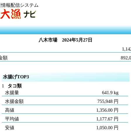
産情報配信システム
八木市場
2024年5月27日
1,14
金額
892,
水揚げTOP3
1
タコ類
水揚量
641.9 kg
水揚金額
755,948 円
高値
1,356.00 円
平均値
1,177.67 円
安値
1,050.00 円