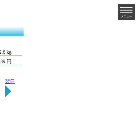
メニュー
2.6 kg
039 円
翌日