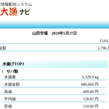
産情報配信システム
山田市場
2024年5月27日
13,61
金額
2,796,
水揚げTOP3
1
サバ類
水揚量
5,329.9 kg
水揚金額
686,604 円
高値
409.00 円
平均値
128.82 円
安値
110.00 円