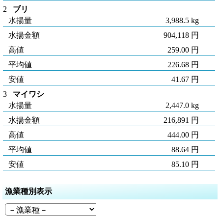
2
ブリ
水揚量
3,988.5 kg
水揚金額
904,118 円
高値
259.00 円
平均値
226.68 円
安値
41.67 円
3
マイワシ
水揚量
2,447.0 kg
水揚金額
216,891 円
高値
444.00 円
平均値
88.64 円
安値
85.10 円
漁業種別表示