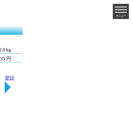
メニュー
2.0 kg
735 円
翌日