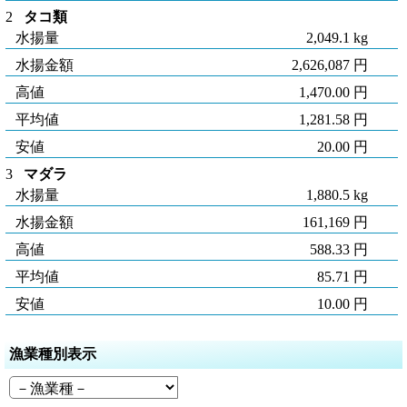
2
タコ類
水揚量
2,049.1 kg
水揚金額
2,626,087 円
高値
1,470.00 円
平均値
1,281.58 円
安値
20.00 円
3
マダラ
水揚量
1,880.5 kg
水揚金額
161,169 円
高値
588.33 円
平均値
85.71 円
安値
10.00 円
漁業種別表示