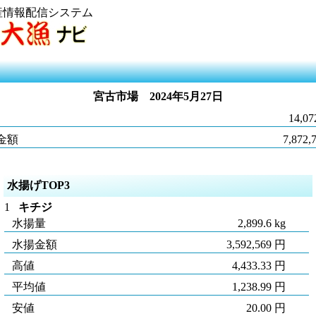
産情報配信システム
宮古市場
2024年5月27日
14,07
金額
7,872,
水揚げTOP3
1
キチジ
水揚量
2,899.6 kg
水揚金額
3,592,569 円
高値
4,433.33 円
平均値
1,238.99 円
安値
20.00 円