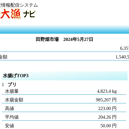
産情報配信システム
田野畑市場
2024年5月27日
6,35
金額
1,540,
水揚げTOP3
1
ブリ
水揚量
4,823.4 kg
水揚金額
985,207 円
高値
223.00 円
平均値
204.26 円
安値
50.00 円