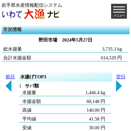
岩手県水産情報配信システム
メニュー
市況情報
野田市場
2024年5月27日
総水揚量
3,735.3 kg
合計水揚金額
614,520 円
前日
水揚げTOP3
翌日
1
サバ類
水揚量
1,446.4 kg
水揚金額
60,148 円
高値
140.00 円
平均値
41.58 円
安値
30.00 円