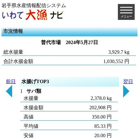
岩手県水産情報配信システム
メニュー
市況情報
普代市場
2024年5月27日
総水揚量
3,929.7 kg
合計水揚金額
1,030,552 円
前日
水揚げTOP3
翌日
1
サバ類
水揚量
2,378.0 kg
水揚金額
202,908 円
高値
350.00 円
平均値
85.33 円
安値
20.00 円