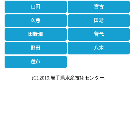
山田
宮古
久慈
田老
田野畑
普代
野田
八木
種市
(C).2019.岩手県水産技術センター.