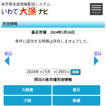
岩手県水産情報配信システム
メニュー
市況情報
釜石市場
2024年5月26日
条件に該当する情報は存在しませんでした。
前日
翌日
検索
同日の各市場市況情報
大船渡
釜石
大槌
船越