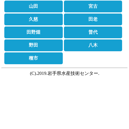
山田
宮古
久慈
田老
田野畑
普代
野田
八木
種市
(C).2019.岩手県水産技術センター.