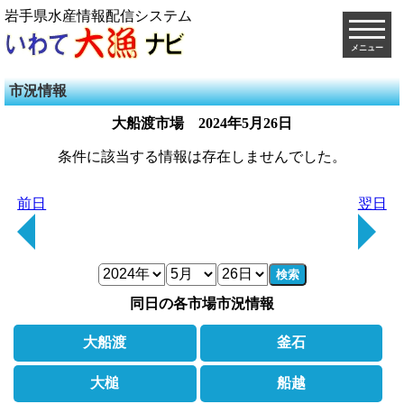
岩手県水産情報配信システム
メニュー
市況情報
大船渡市場
2024年5月26日
条件に該当する情報は存在しませんでした。
前日
翌日
検索
同日の各市場市況情報
大船渡
釜石
大槌
船越