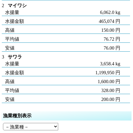
2
マイワシ
水揚量
6,062.0 kg
水揚金額
465,074 円
高値
150.00 円
平均値
76.72 円
安値
76.00 円
3
サワラ
水揚量
3,658.4 kg
水揚金額
1,199,950 円
高値
1,600.00 円
平均値
328.00 円
安値
200.00 円
漁業種別表示