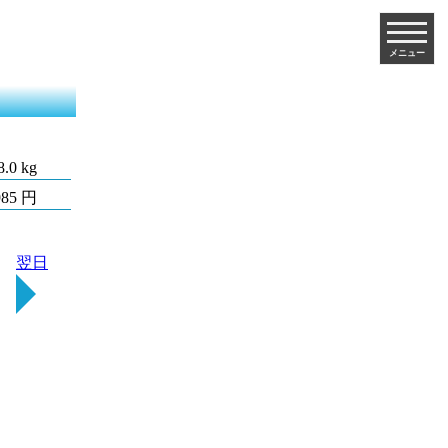
メニュー
8.0 kg
985 円
翌日