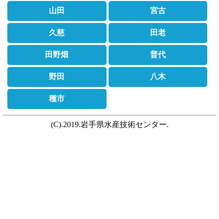
山田
宮古
久慈
田老
田野畑
普代
野田
八木
種市
(C).2019.岩手県水産技術センター.