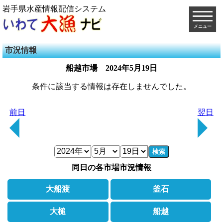
岩手県水産情報配信システム
メニュー
市況情報
船越市場
2024年5月19日
条件に該当する情報は存在しませんでした。
前日
翌日
検索
同日の各市場市況情報
大船渡
釜石
大槌
船越