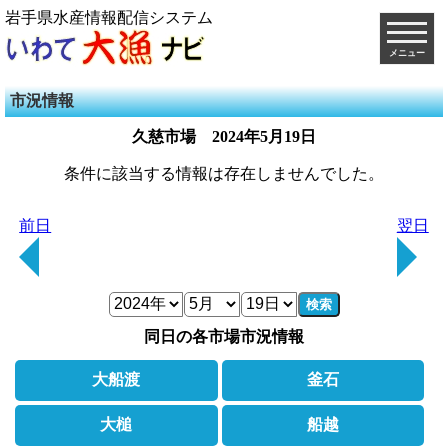
岩手県水産情報配信システム
メニュー
市況情報
久慈市場
2024年5月19日
条件に該当する情報は存在しませんでした。
前日
翌日
検索
同日の各市場市況情報
大船渡
釜石
大槌
船越