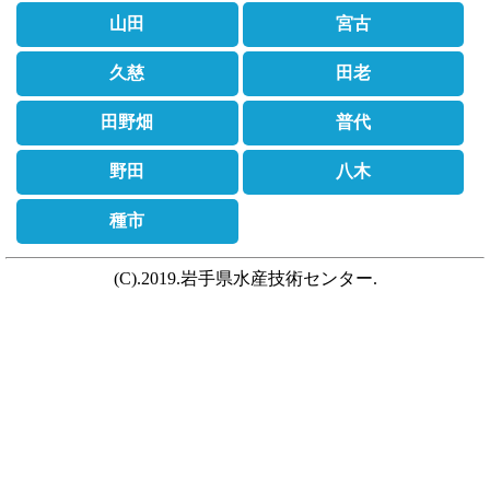
山田
宮古
久慈
田老
田野畑
普代
野田
八木
種市
(C).2019.岩手県水産技術センター.