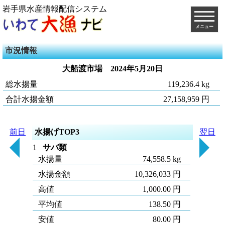
岩手県水産情報配信システム
メニュー
市況情報
大船渡市場
2024年5月20日
総水揚量
119,236.4 kg
合計水揚金額
27,158,959 円
前日
水揚げTOP3
翌日
1
サバ類
水揚量
74,558.5 kg
水揚金額
10,326,033 円
高値
1,000.00 円
平均値
138.50 円
安値
80.00 円