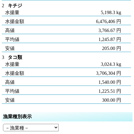
2
キチジ
水揚量
5,198.3 kg
水揚金額
6,476,406 円
高値
3,766.67 円
平均値
1,245.87 円
安値
205.00 円
3
タコ類
水揚量
3,024.3 kg
水揚金額
3,706,304 円
高値
1,540.00 円
平均値
1,225.51 円
安値
300.00 円
漁業種別表示