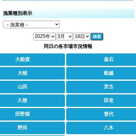
漁業種別表示
検索
同日の各市場市況情報
大船渡
釜石
大槌
船越
山田
宮古
久慈
田老
田野畑
普代
野田
八木