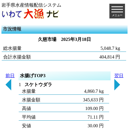
岩手県水産情報配信システム
メニュー
市況情報
久慈市場
2025年3月18日
総水揚量
5,048.7 kg
合計水揚金額
404,814 円
前日
水揚げTOP3
翌日
1
スケトウダラ
水揚量
4,860.7 kg
水揚金額
345,633 円
高値
109.00 円
平均値
71.11 円
安値
30.00 円