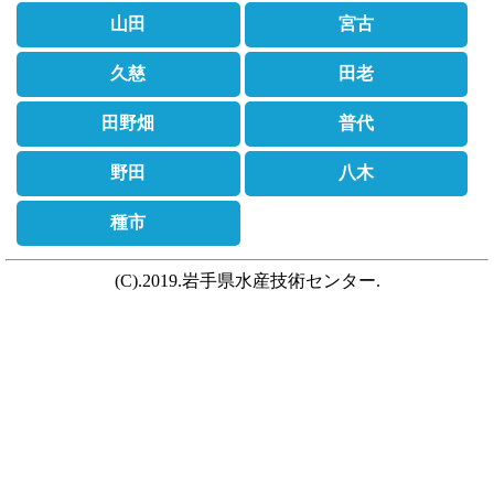
山田
宮古
久慈
田老
田野畑
普代
野田
八木
種市
(C).2019.岩手県水産技術センター.