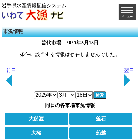
岩手県水産情報配信システム
メニュー
市況情報
普代市場
2025年3月18日
条件に該当する情報は存在しませんでした。
前日
翌日
検索
同日の各市場市況情報
大船渡
釜石
大槌
船越