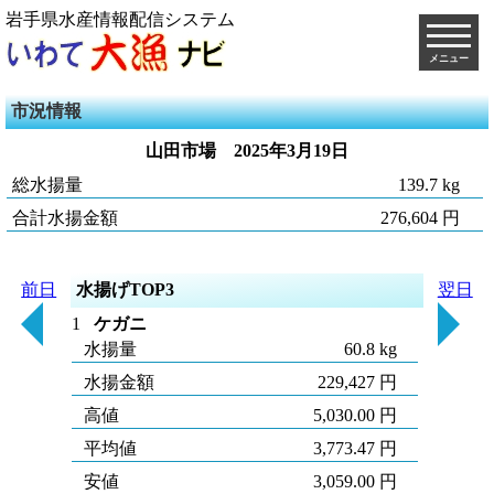
岩手県水産情報配信システム
メニュー
市況情報
山田市場
2025年3月19日
総水揚量
139.7 kg
合計水揚金額
276,604 円
前日
水揚げTOP3
翌日
1
ケガニ
水揚量
60.8 kg
水揚金額
229,427 円
高値
5,030.00 円
平均値
3,773.47 円
安値
3,059.00 円