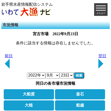
岩手県水産情報配信システム
メニュー
市況情報
宮古市場
2022年9月23日
条件に該当する情報は存在しませんでした。
前日
翌日
検索
同日の各市場市況情報
大船渡
釜石
大槌
船越