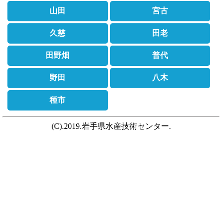
山田
宮古
久慈
田老
田野畑
普代
野田
八木
種市
(C).2019.岩手県水産技術センター.