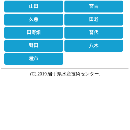
山田
宮古
久慈
田老
田野畑
普代
野田
八木
種市
(C).2019.岩手県水産技術センター.