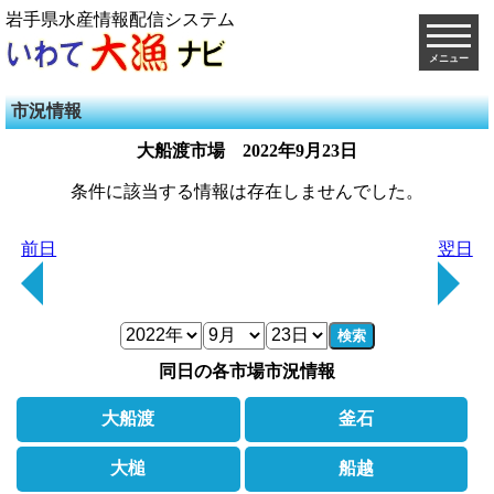
岩手県水産情報配信システム
メニュー
市況情報
大船渡市場
2022年9月23日
条件に該当する情報は存在しませんでした。
前日
翌日
検索
同日の各市場市況情報
大船渡
釜石
大槌
船越