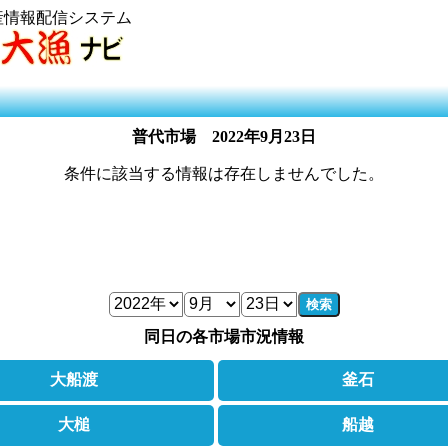
産情報配信システム
普代市場
2022年9月23日
条件に該当する情報は存在しませんでした。
検索
同日の各市場市況情報
大船渡
釜石
大槌
船越