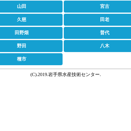
山田
宮古
久慈
田老
田野畑
普代
野田
八木
種市
(C).2019.岩手県水産技術センター.