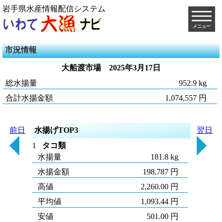
岩手県水産情報配信システム
メニュー
市況情報
大船渡市場
2025年3月17日
総水揚量
952.9 kg
合計水揚金額
1,074,557 円
前日
水揚げTOP3
翌日
1
タコ類
水揚量
181.8 kg
水揚金額
198,787 円
高値
2,260.00 円
平均値
1,093.44 円
安値
501.00 円