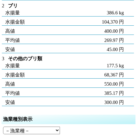
2
ブリ
水揚量
386.6 kg
水揚金額
104,370 円
高値
400.00 円
平均値
269.97 円
安値
45.00 円
3
その他のブリ類
水揚量
177.5 kg
水揚金額
68,367 円
高値
550.00 円
平均値
385.17 円
安値
300.00 円
漁業種別表示