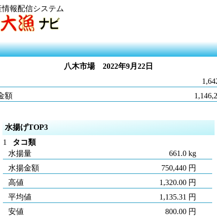
産情報配信システム
八木市場
2022年9月22日
1,64
金額
1,146,
水揚げTOP3
1
タコ類
水揚量
661.0 kg
水揚金額
750,440 円
高値
1,320.00 円
平均値
1,135.31 円
安値
800.00 円