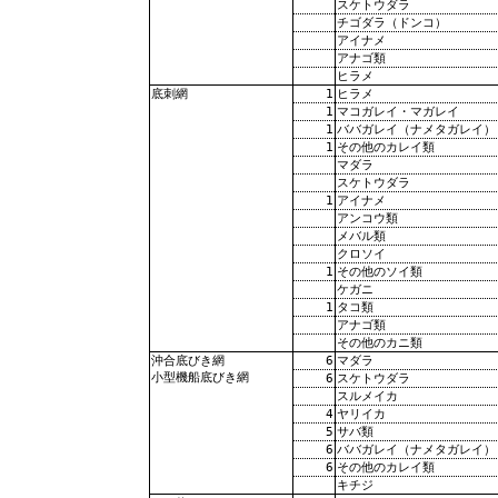
スケトウダラ
チゴダラ（ドンコ）
アイナメ
アナゴ類
ヒラメ
1
ヒラメ
底刺網
1
マコガレイ・マガレイ
1
ババガレイ（ナメタガレイ）
1
その他のカレイ類
マダラ
スケトウダラ
1
アイナメ
アンコウ類
メバル類
クロソイ
1
その他のソイ類
ケガニ
1
タコ類
アナゴ類
その他のカニ類
6
マダラ
沖合底びき網
小型機船底びき網
6
スケトウダラ
スルメイカ
4
ヤリイカ
5
サバ類
6
ババガレイ（ナメタガレイ）
6
その他のカレイ類
キチジ