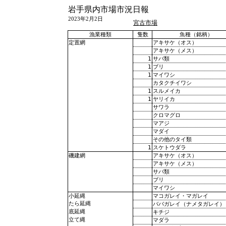
岩手県内市場市況日報
2023年2月2日
宮古市場
漁業種類
隻数
魚種（銘柄）
アキサケ（オス）
定置網
アキサケ（メス）
1
サバ類
1
ブリ
1
マイワシ
カタクチイワシ
1
スルメイカ
1
ヤリイカ
サワラ
クロマグロ
マアジ
マダイ
その他のタイ類
1
スケトウダラ
アキサケ（オス）
磯建網
アキサケ（メス）
サバ類
ブリ
マイワシ
マコガレイ・マガレイ
小延縄
たら延縄
ババガレイ（ナメタガレイ）
底延縄
キチジ
立て縄
マダラ