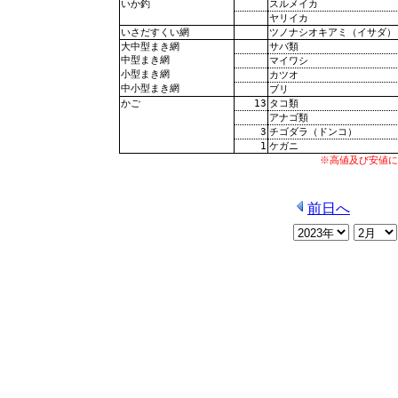
スルメイカ
いか釣
ヤリイカ
ツノナシオキアミ（イサダ）
いさだすくい網
サバ類
大中型まき網
中型まき網
マイワシ
小型まき網
カツオ
中小型まき網
ブリ
13
タコ類
かご
アナゴ類
3
チゴダラ（ドンコ）
1
ケガニ
※高値及び安値に
前日へ