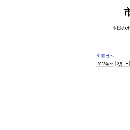
本日の
前日へ