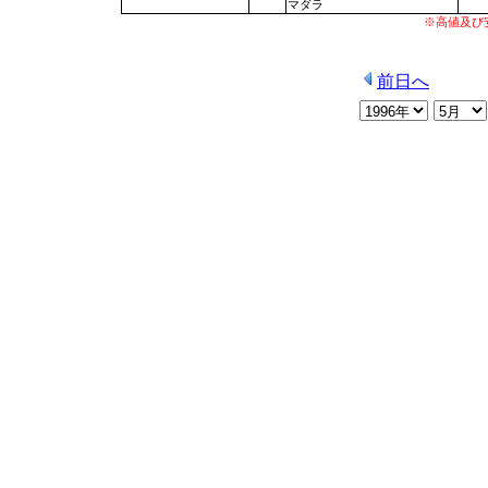
マダラ
※高値及び
前日へ