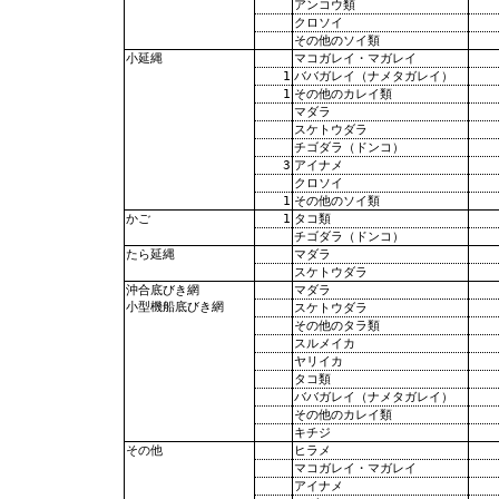
アンコウ類
クロソイ
その他のソイ類
マコガレイ・マガレイ
小延縄
1
ババガレイ（ナメタガレイ）
1
その他のカレイ類
マダラ
スケトウダラ
チゴダラ（ドンコ）
3
アイナメ
クロソイ
1
その他のソイ類
1
タコ類
かご
チゴダラ（ドンコ）
マダラ
たら延縄
スケトウダラ
マダラ
沖合底びき網
小型機船底びき網
スケトウダラ
その他のタラ類
スルメイカ
ヤリイカ
タコ類
ババガレイ（ナメタガレイ）
その他のカレイ類
キチジ
ヒラメ
その他
マコガレイ・マガレイ
アイナメ