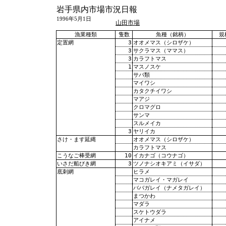
岩手県内市場市況日報
1996年5月1日
山田市場
漁業種類
隻数
魚種（銘柄）
規
3
オオメマス（シロザケ）
定置網
3
サクラマス（ママス）
3
カラフトマス
1
マスノスケ
サバ類
マイワシ
カタクチイワシ
マアジ
クロマグロ
サンマ
スルメイカ
3
ヤリイカ
オオメマス（シロザケ）
さけ・ます延縄
カラフトマス
10
イカナゴ（コウナゴ）
こうなご棒受網
3
ツノナシオキアミ（イサダ）
いさだ船びき網
ヒラメ
底刺網
マコガレイ・マガレイ
ババガレイ（ナメタガレイ）
まつかわ
マダラ
スケトウダラ
アイナメ