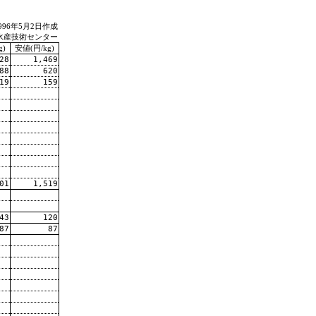
996年5月2日作成
水産技術センター
g)
安値(円/kg)
28
1,469
88
620
19
159
01
1,519
43
120
87
87