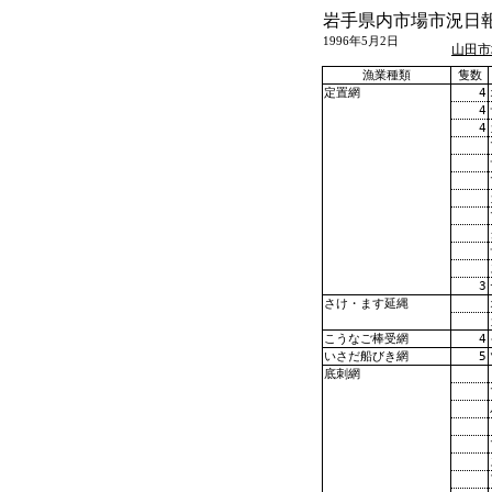
岩手県内市場市況日
1996年5月2日
山田市
漁業種類
隻数
4
定置網
4
4
3
さけ・ます延縄
4
こうなご棒受網
5
いさだ船びき網
底刺網