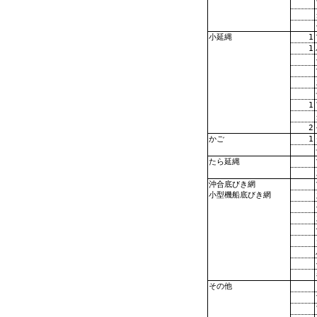
1
小延縄
1
1
2
1
かご
たら延縄
沖合底びき網
小型機船底びき網
その他