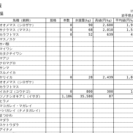
報
1
場
岩手県
魚種（銘柄）
規格
本数
水揚量(kg)
高値(円/kg)
平均値(円/k
オオメマス（シロザケ）
0
90
2,600
1,9
サクラマス（ママス）
0
68
2,010
1,5
カラフトマス
0
52
639
4
マスノスケ
サバ類
マイワシ
カタクチイワシ
マアジ
クロマグロ
サンマ
スルメイカ
ヤリイカ
0
28
2,439
1,8
オオメマス（シロザケ）
カラフトマス
イカナゴ（コウナゴ）
0
800
300
1
ツノナシオキアミ（イサダ）
1,186
35,580
87
ヒラメ
マコガレイ・マガレイ
ババガレイ（ナメタガレイ）
まつかわ
マダラ
スケトウダラ
アイナメ