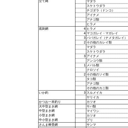
立て縄
マダラ
スケトウダラ
チゴダラ（ドンコ）
アイナメ
アナゴ類
ヒラメ
4
ヒラメ
底刺網
4
マコガレイ・マガレイ
3
ババガレイ（ナメタガレイ）
2
その他のカレイ類
マダラ
スケトウダラ
3
アイナメ
アンコウ類
1
メバル類
クロソイ
2
その他のソイ類
タコ類
アナゴ類
その他のカニ類
3
スルメイカ
いか釣
ヤリイカ
カツオ
かつお一本釣り
サバ類
大中型まき網
中型まき網
マイワシ
小型まき網
カツオ
中小型まき網
ブリ
サンマ
さんま棒受網