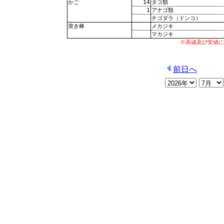
14
タコ類
かご
1
アナゴ類
チゴダラ（ドンコ）
メカジキ
突き棒
マカジキ
※高値及び安値に
前日へ