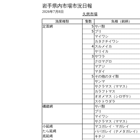
岩手県内市場市況日報
2026年7月8日
久慈市場
漁業種類
隻数
魚種（銘柄）
5
サバ類
定置網
5
ブリ
マイワシ
カタクチイワシ
4
スルメイカ
ヤリイカ
3
サワラ
クロマグロ
マアジ
マダイ
5
その他のタイ類
サンマ
サクラマス（ママス）
カラフトマス
オオメマス（シロザケ）
スケトウダラ
サバ類
磯建網
ブリ
マイワシ
サクラマス（ママス）
マコガレイ・マガレイ
小延縄
たら延縄
ババガレイ（ナメタガレイ）
底延縄
キチジ