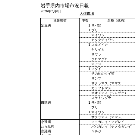
岩手県内市場市況日報
2026年7月8日
大槌市場
漁業種類
隻数
魚種（銘柄）
1
サバ類
定置網
1
ブリ
マイワシ
カタクチイワシ
1
スルメイカ
ヤリイカ
サワラ
クロマグロ
マアジ
1
マダイ
その他のタイ類
サンマ
サクラマス（ママス）
カラフトマス
オオメマス（シロザケ）
スケトウダラ
1
サバ類
磯建網
ブリ
1
マイワシ
サクラマス（ママス）
マコガレイ・マガレイ
小延縄
たら延縄
ババガレイ（ナメタガレイ）
底延縄
キチジ