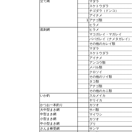
立て縄
マダラ
スケトウダラ
チゴダラ（ドンコ）
アイナメ
1
アナゴ類
ヒラメ
ヒラメ
底刺網
マコガレイ・マガレイ
ババガレイ（ナメタガレイ）
その他のカレイ類
マダラ
スケトウダラ
アイナメ
アンコウ類
メバル類
クロソイ
その他のソイ類
タコ類
アナゴ類
その他のカニ類
スルメイカ
いか釣
ヤリイカ
カツオ
かつお一本釣り
サバ類
大中型まき網
中型まき網
マイワシ
小型まき網
カツオ
中小型まき網
ブリ
サンマ
さんま棒受網