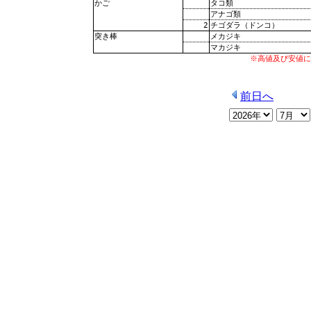
タコ類
かご
アナゴ類
2
チゴダラ（ドンコ）
メカジキ
突き棒
マカジキ
※高値及び安値に
前日へ