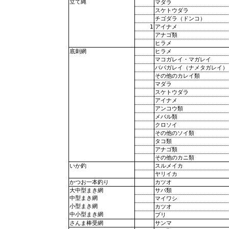
立て縄
マダラ
スケトウダラ
チゴダラ（ドンコ）
1
アイナメ
アナゴ類
ヒラメ
ヒラメ
底刺網
マコガレイ・マガレイ
ババガレイ（ナメタガレイ）
その他のカレイ類
マダラ
スケトウダラ
アイナメ
アンコウ類
メバル類
クロソイ
その他のソイ類
タコ類
アナゴ類
その他のカニ類
スルメイカ
いか釣
ヤリイカ
カツオ
かつお一本釣り
サバ類
大中型まき網
中型まき網
マイワシ
小型まき網
カツオ
中小型まき網
ブリ
サンマ
さんま棒受網