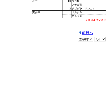
10
タコ類
かご
アナゴ類
3
チゴダラ（ドンコ）
メカジキ
突き棒
マカジキ
※高値及び安値に
前日へ