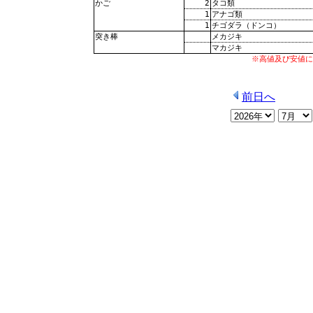
2
タコ類
かご
1
アナゴ類
1
チゴダラ（ドンコ）
メカジキ
突き棒
マカジキ
※高値及び安値に
前日へ