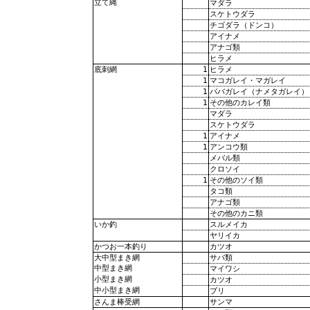
立て縄
マダラ
スケトウダラ
チゴダラ（ドンコ）
アイナメ
アナゴ類
ヒラメ
1
ヒラメ
底刺網
1
マコガレイ・マガレイ
1
ババガレイ（ナメタガレイ）
1
その他のカレイ類
マダラ
スケトウダラ
1
アイナメ
1
アンコウ類
メバル類
クロソイ
1
その他のソイ類
タコ類
アナゴ類
その他のカニ類
スルメイカ
いか釣
ヤリイカ
カツオ
かつお一本釣り
サバ類
大中型まき網
中型まき網
マイワシ
小型まき網
カツオ
中小型まき網
ブリ
サンマ
さんま棒受網