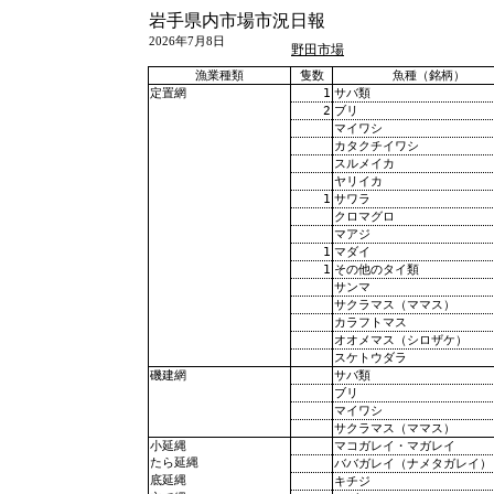
岩手県内市場市況日報
2026年7月8日
野田市場
漁業種類
隻数
魚種（銘柄）
1
サバ類
定置網
2
ブリ
マイワシ
カタクチイワシ
スルメイカ
ヤリイカ
1
サワラ
クロマグロ
マアジ
1
マダイ
1
その他のタイ類
サンマ
サクラマス（ママス）
カラフトマス
オオメマス（シロザケ）
スケトウダラ
サバ類
磯建網
ブリ
マイワシ
サクラマス（ママス）
マコガレイ・マガレイ
小延縄
たら延縄
ババガレイ（ナメタガレイ）
底延縄
キチジ