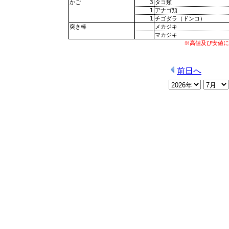
3
タコ類
かご
1
アナゴ類
1
チゴダラ（ドンコ）
メカジキ
突き棒
マカジキ
※高値及び安値に
前日へ