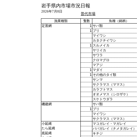
岩手県内市場市況日報
2026年7月8日
普代市場
漁業種類
隻数
魚種（銘柄）
1
サバ類
定置網
1
ブリ
マイワシ
カタクチイワシ
1
スルメイカ
ヤリイカ
サワラ
クロマグロ
マアジ
1
マダイ
1
その他のタイ類
サンマ
サクラマス（ママス）
カラフトマス
オオメマス（シロザケ）
スケトウダラ
サバ類
磯建網
1
ブリ
マイワシ
サクラマス（ママス）
マコガレイ・マガレイ
小延縄
たら延縄
ババガレイ（ナメタガレイ）
底延縄
キチジ