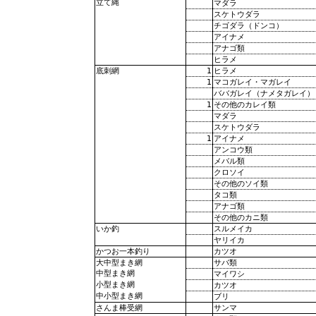
立て縄
マダラ
スケトウダラ
チゴダラ（ドンコ）
アイナメ
アナゴ類
ヒラメ
1
ヒラメ
底刺網
1
マコガレイ・マガレイ
ババガレイ（ナメタガレイ）
1
その他のカレイ類
マダラ
スケトウダラ
1
アイナメ
アンコウ類
メバル類
クロソイ
その他のソイ類
タコ類
アナゴ類
その他のカニ類
スルメイカ
いか釣
ヤリイカ
カツオ
かつお一本釣り
サバ類
大中型まき網
中型まき網
マイワシ
小型まき網
カツオ
中小型まき網
ブリ
サンマ
さんま棒受網