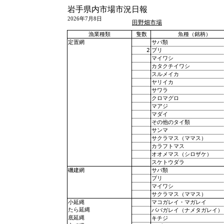
岩手県内市場市況日報
2026年7月8日
田野畑市場
漁業種類
隻数
魚種（銘柄）
サバ類
定置網
2
ブリ
マイワシ
カタクチイワシ
スルメイカ
ヤリイカ
サワラ
クロマグロ
マアジ
マダイ
その他のタイ類
サンマ
サクラマス（ママス）
カラフトマス
オオメマス（シロザケ）
スケトウダラ
サバ類
磯建網
ブリ
マイワシ
サクラマス（ママス）
マコガレイ・マガレイ
小延縄
たら延縄
ババガレイ（ナメタガレイ）
底延縄
キチジ