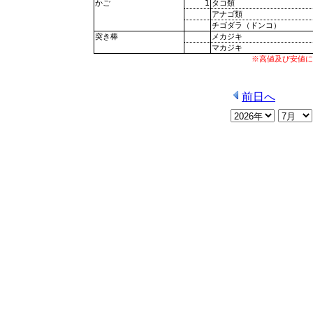
1
タコ類
かご
アナゴ類
チゴダラ（ドンコ）
メカジキ
突き棒
マカジキ
※高値及び安値に
前日へ