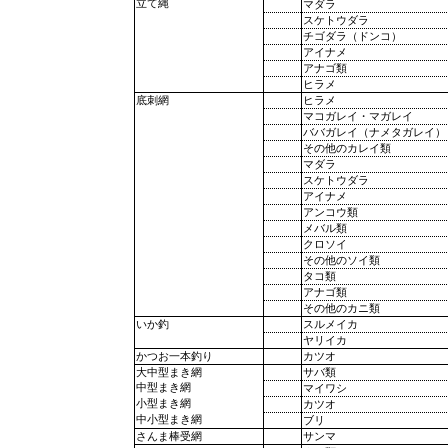
立て縄
マダラ
スケトウダラ
チゴダラ（ドンコ）
アイナメ
アナゴ類
ヒラメ
ヒラメ
底刺網
マコガレイ・マガレイ
ババガレイ（ナメタガレイ）
その他のカレイ類
マダラ
スケトウダラ
アイナメ
アンコウ類
メバル類
クロソイ
その他のソイ類
タコ類
アナゴ類
その他のカニ類
スルメイカ
いか釣
ヤリイカ
カツオ
かつお一本釣り
サバ類
大中型まき網
中型まき網
マイワシ
小型まき網
カツオ
中小型まき網
ブリ
サンマ
さんま棒受網