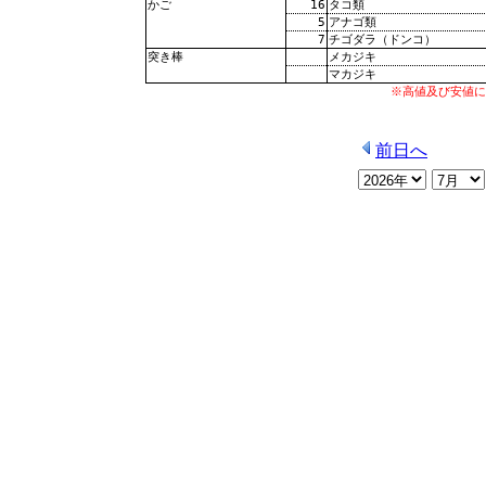
16
タコ類
かご
5
アナゴ類
7
チゴダラ（ドンコ）
メカジキ
突き棒
マカジキ
※高値及び安値に
前日へ