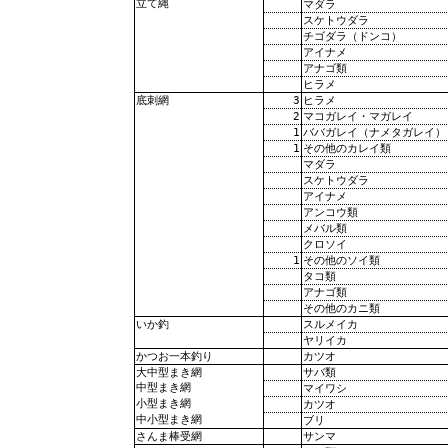
立て縄
マダラ
スケトウダラ
チゴダラ（ドンコ）
アイナメ
アナゴ類
ヒラメ
3
ヒラメ
底刺網
2
マコガレイ・マガレイ
1
ババガレイ（ナメタガレイ）
1
その他のカレイ類
マダラ
スケトウダラ
アイナメ
アンコウ類
メバル類
クロソイ
1
その他のソイ類
タコ類
アナゴ類
その他のカニ類
スルメイカ
いか釣
ヤリイカ
カツオ
かつお一本釣り
サバ類
大中型まき網
中型まき網
マイワシ
小型まき網
カツオ
中小型まき網
ブリ
サンマ
さんま棒受網