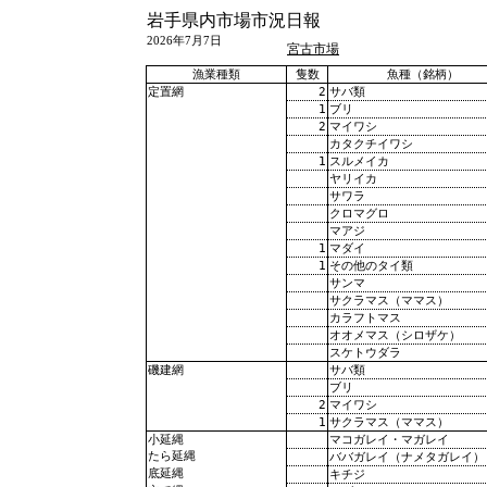
岩手県内市場市況日報
2026年7月7日
宮古市場
漁業種類
隻数
魚種（銘柄）
2
サバ類
定置網
1
ブリ
2
マイワシ
カタクチイワシ
1
スルメイカ
ヤリイカ
サワラ
クロマグロ
マアジ
1
マダイ
1
その他のタイ類
サンマ
サクラマス（ママス）
カラフトマス
オオメマス（シロザケ）
スケトウダラ
サバ類
磯建網
ブリ
2
マイワシ
1
サクラマス（ママス）
マコガレイ・マガレイ
小延縄
たら延縄
ババガレイ（ナメタガレイ）
底延縄
キチジ