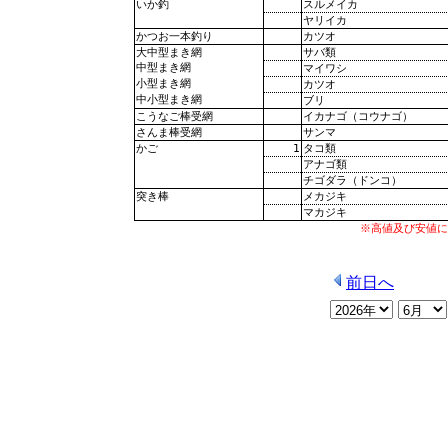
スルメイカ
いか釣
ヤリイカ
カツオ
かつお一本釣り
サバ類
大中型まき網
中型まき網
マイワシ
小型まき網
カツオ
中小型まき網
ブリ
イカナゴ（コウナゴ）
こうなご棒受網
サンマ
さんま棒受網
1
タコ類
かご
アナゴ類
チゴダラ（ドンコ）
メカジキ
突き棒
マカジキ
※高値及び安値に
前日へ