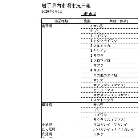
岩手県内市場市況日報
2026年6月3日
山田市場
漁業種類
隻数
魚種（銘柄）
3
サバ類
定置網
5
ブリ
1
マイワシ
1
カタクチイワシ
2
スルメイカ
1
ヤリイカ
1
サワラ
1
クロマグロ
マアジ
4
マダイ
その他のタイ類
サンマ
サクラマス（ママス）
カラフトマス
オオメマス（シロザケ）
1
スケトウダラ
サバ類
磯建網
ブリ
マイワシ
サクラマス（ママス）
マコガレイ・マガレイ
小延縄
たら延縄
ババガレイ（ナメタガレイ）
底延縄
キチジ