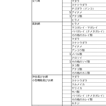
立て縄
マダラ
スケトウダラ
チゴダラ（ドンコ）
5
アイナメ
1
アナゴ類
ヒラメ
ヒラメ
底刺網
マコガレイ・マガレイ
ババガレイ（ナメタガレイ）
その他のカレイ類
マダラ
スケトウダラ
アイナメ
アンコウ類
1
メバル類
クロソイ
1
その他のソイ類
タコ類
アナゴ類
その他のカニ類
マダラ
沖合底びき網
小型機船底びき網
スケトウダラ
スルメイカ
ヤリイカ
サバ類
ババガレイ（ナメタガレイ）
その他のカレイ類
キチジ