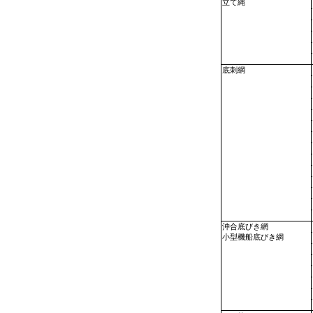
立て縄
底刺網
沖合底びき網
小型機船底びき網