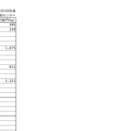
年6月3日作成
術センター
値(円/kg)
395
228
1,675
611
2,121