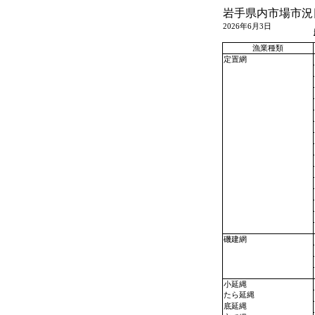
岩手県内市場市況
2026年6月3日
漁業種類
定置網
磯建網
小延縄
たら延縄
底延縄