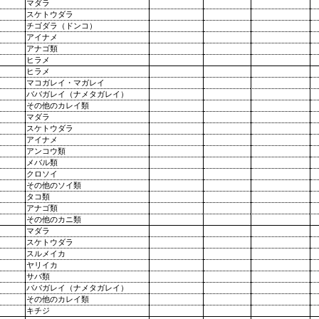
マダラ
スケトウダラ
チゴダラ（ドンコ）
アイナメ
アナゴ類
ヒラメ
ヒラメ
マコガレイ・マガレイ
ババガレイ（ナメタガレイ）
その他のカレイ類
マダラ
スケトウダラ
アイナメ
アンコウ類
メバル類
クロソイ
その他のソイ類
タコ類
アナゴ類
その他のカニ類
マダラ
スケトウダラ
スルメイカ
ヤリイカ
サバ類
ババガレイ（ナメタガレイ）
その他のカレイ類
キチジ