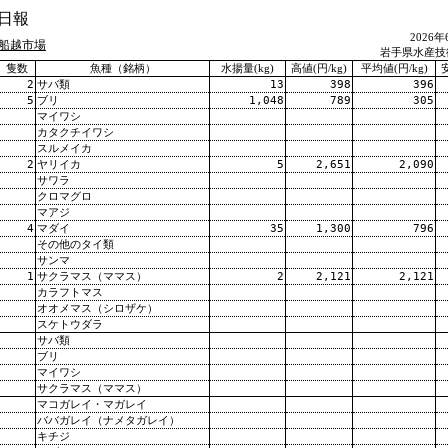
日報
2026
船越市場
岩手県水産技
隻数
魚種（銘柄）
水揚量(kg)
高値(円/kg)
平均値(円/kg)
安
2
サバ類
13
398
396
5
ブリ
1,048
789
305
マイワシ
カタクチイワシ
スルメイカ
2
ヤリイカ
5
2,651
2,090
サワラ
クロマグロ
マアジ
4
マダイ
35
1,300
796
その他のタイ類
サンマ
1
サクラマス（ママス）
2
2,121
2,121
カラフトマス
オオメマス（シロザケ）
スケトウダラ
サバ類
ブリ
マイワシ
サクラマス（ママス）
マコガレイ・マガレイ
ババガレイ（ナメタガレイ）
キチジ