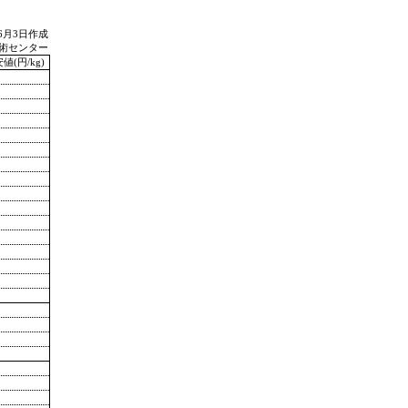
年6月3日作成
術センター
値(円/kg)