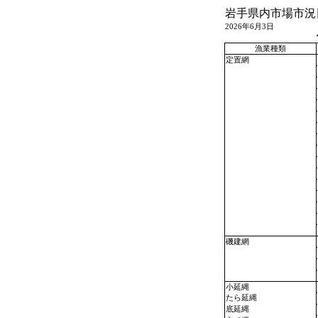
岩手県内市場市況
2026年6月3日
漁業種類
定置網
磯建網
小延縄
たら延縄
底延縄