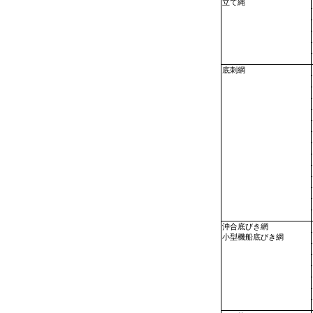
立て縄
底刺網
沖合底びき網
小型機船底びき網