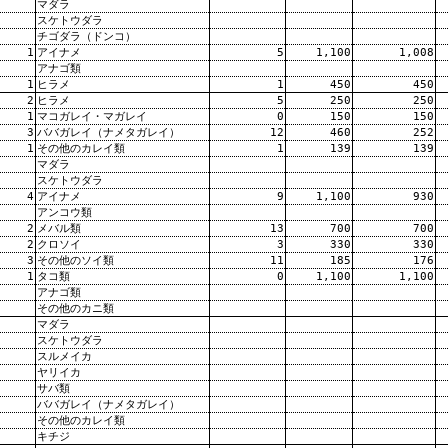
マダラ
スケトウダラ
チゴダラ（ドンコ）
1
アイナメ
5
1,100
1,008
アナゴ類
1
ヒラメ
1
450
450
2
ヒラメ
5
250
250
1
マコガレイ・マガレイ
0
150
150
3
ババガレイ（ナメタガレイ）
12
460
252
1
その他のカレイ類
1
139
139
マダラ
スケトウダラ
4
アイナメ
9
1,100
930
アンコウ類
2
メバル類
13
700
700
2
クロソイ
3
330
330
3
その他のソイ類
11
185
176
1
タコ類
0
1,100
1,100
アナゴ類
その他のカニ類
マダラ
スケトウダラ
スルメイカ
ヤリイカ
サバ類
ババガレイ（ナメタガレイ）
その他のカレイ類
キチジ