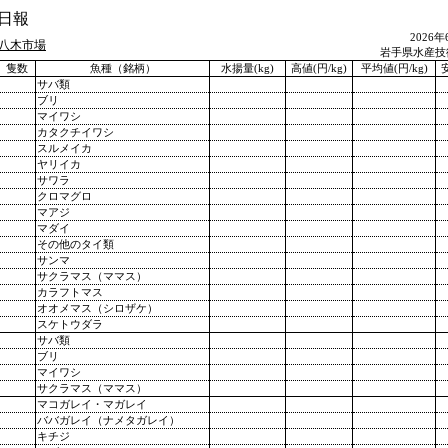
日報
2026
八木市場
岩手県水産技
隻数
魚種（銘柄）
水揚量(kg)
高値(円/kg)
平均値(円/kg)
安
サバ類
ブリ
マイワシ
カタクチイワシ
スルメイカ
ヤリイカ
サワラ
クロマグロ
マアジ
マダイ
その他のタイ類
サンマ
サクラマス（ママス）
カラフトマス
オオメマス（シロザケ）
スケトウダラ
サバ類
ブリ
マイワシ
サクラマス（ママス）
マコガレイ・マガレイ
ババガレイ（ナメタガレイ）
キチジ