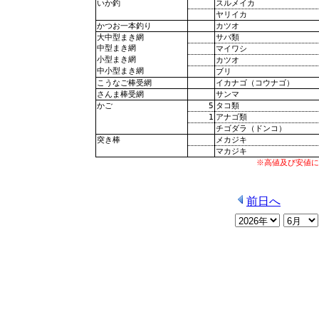
スルメイカ
いか釣
ヤリイカ
カツオ
かつお一本釣り
サバ類
大中型まき網
中型まき網
マイワシ
小型まき網
カツオ
中小型まき網
ブリ
イカナゴ（コウナゴ）
こうなご棒受網
サンマ
さんま棒受網
5
タコ類
かご
1
アナゴ類
チゴダラ（ドンコ）
メカジキ
突き棒
マカジキ
※高値及び安値に
前日へ