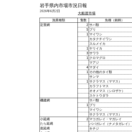
岩手県内市場市況日報
2026年6月2日
大船渡市場
漁業種類
隻数
魚種（銘柄）
2
サバ類
定置網
5
ブリ
1
マイワシ
カタクチイワシ
スルメイカ
1
ヤリイカ
3
サワラ
1
クロマグロ
マアジ
4
マダイ
1
その他のタイ類
サンマ
1
サクラマス（ママス）
カラフトマス
オオメマス（シロザケ）
スケトウダラ
サバ類
磯建網
1
ブリ
マイワシ
サクラマス（ママス）
2
マコガレイ・マガレイ
小延縄
たら延縄
ババガレイ（ナメタガレイ）
底延縄
キチジ