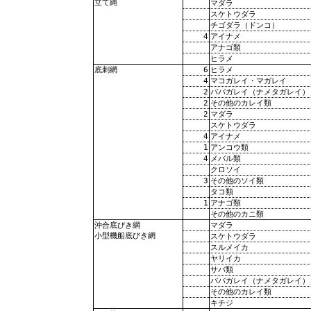
立て縄
マダラ
スケトウダラ
チゴダラ（ドンコ）
4
アイナメ
アナゴ類
ヒラメ
6
ヒラメ
底刺網
4
マコガレイ・マガレイ
2
ババガレイ（ナメタガレイ）
2
その他のカレイ類
2
マダラ
スケトウダラ
4
アイナメ
1
アンコウ類
4
メバル類
クロソイ
3
その他のソイ類
タコ類
1
アナゴ類
その他のカニ類
マダラ
沖合底びき網
小型機船底びき網
スケトウダラ
スルメイカ
ヤリイカ
サバ類
ババガレイ（ナメタガレイ）
その他のカレイ類
キチジ