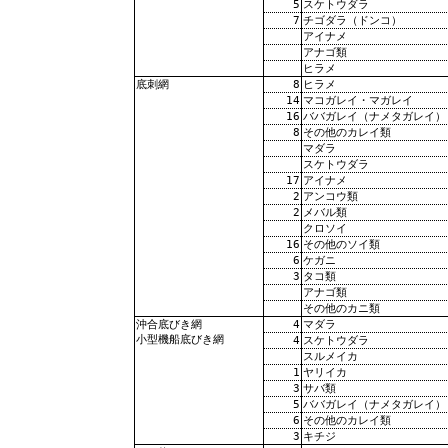
5
スケトウダラ
7
チゴダラ（ドンコ）
アイナメ
アナゴ類
ヒラメ
8
ヒラメ
底刺網
14
マコガレイ・マガレイ
16
ババガレイ（ナメタガレイ）
8
その他のカレイ類
マダラ
スケトウダラ
17
アイナメ
2
アンコウ類
2
メバル類
クロソイ
16
その他のソイ類
6
ケガニ
3
タコ類
アナゴ類
その他のカニ類
4
マダラ
沖合底びき網
小型機船底びき網
4
スケトウダラ
スルメイカ
1
ヤリイカ
3
サバ類
5
ババガレイ（ナメタガレイ）
6
その他のカレイ類
3
キチジ