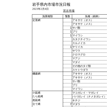
岩手県内市場市況日報
2023年2月4日
宮古市場
漁業種類
隻数
魚種（銘柄）
アキサケ（オス）
定置網
アキサケ（メス）
1
サバ類
1
ブリ
1
マイワシ
カタクチイワシ
スルメイカ
1
ヤリイカ
サワラ
クロマグロ
マアジ
マダイ
その他のタイ類
スケトウダラ
アキサケ（オス）
磯建網
アキサケ（メス）
サバ類
ブリ
マイワシ
マコガレイ・マガレイ
小延縄
たら延縄
ババガレイ（ナメタガレイ）
底延縄
キチジ
立て縄
7
マダラ