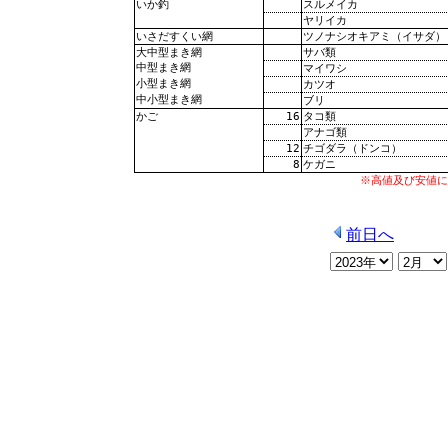
スルメイカ
いか釣
ヤリイカ
ツノナシオキアミ（イサダ）
いさだすくい網
サバ類
大中型まき網
中型まき網
マイワシ
小型まき網
カツオ
中小型まき網
ブリ
16
タコ類
かご
アナゴ類
12
チゴダラ（ドンコ）
8
ケガニ
※高値及び安値に
前日へ