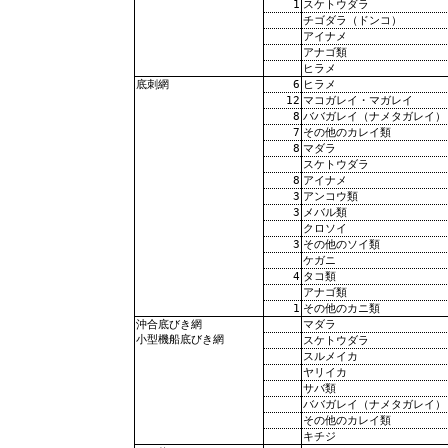
1
スケトウダラ
チゴダラ（ドンコ）
アイナメ
アナゴ類
ヒラメ
6
ヒラメ
底刺網
12
マコガレイ・マガレイ
8
ババガレイ（ナメタガレイ）
7
その他のカレイ類
8
マダラ
スケトウダラ
8
アイナメ
3
アンコウ類
3
メバル類
クロソイ
3
その他のソイ類
ケガニ
4
タコ類
アナゴ類
1
その他のカニ類
マダラ
沖合底びき網
小型機船底びき網
スケトウダラ
スルメイカ
ヤリイカ
サバ類
ババガレイ（ナメタガレイ）
その他のカレイ類
キチジ