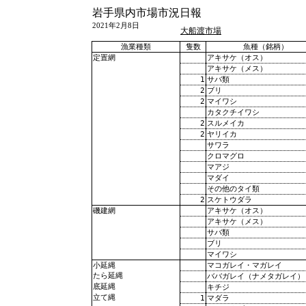
岩手県内市場市況日報
2021年2月8日
大船渡市場
漁業種類
隻数
魚種（銘柄）
アキサケ（オス）
定置網
アキサケ（メス）
1
サバ類
2
ブリ
2
マイワシ
カタクチイワシ
2
スルメイカ
2
ヤリイカ
サワラ
クロマグロ
マアジ
マダイ
その他のタイ類
2
スケトウダラ
アキサケ（オス）
磯建網
アキサケ（メス）
サバ類
ブリ
マイワシ
マコガレイ・マガレイ
小延縄
たら延縄
ババガレイ（ナメタガレイ）
底延縄
キチジ
立て縄
1
マダラ