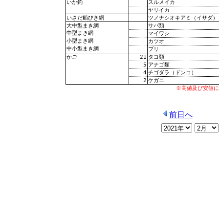
スルメイカ
いか釣
ヤリイカ
ツノナシオキアミ（イサダ）
いさだ船びき網
サバ類
大中型まき網
中型まき網
マイワシ
小型まき網
カツオ
中小型まき網
ブリ
21
タコ類
かご
5
アナゴ類
4
チゴダラ（ドンコ）
2
ケガニ
※高値及び安値に
前日へ