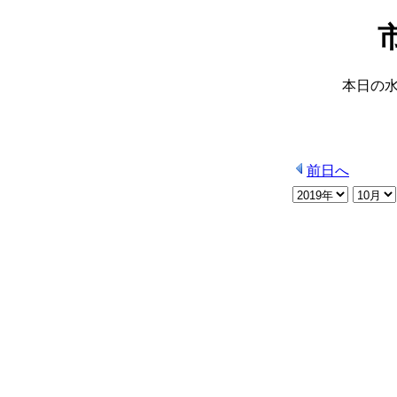
本日の
前日へ