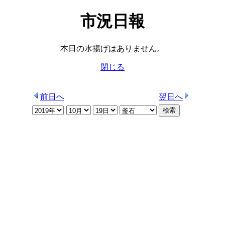
市況日報
本日の水揚げはありません。
閉じる
前日へ
翌日へ
検索