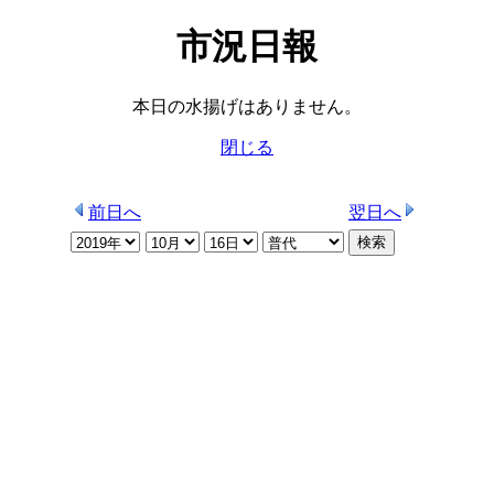
市況日報
本日の水揚げはありません。
閉じる
前日へ
翌日へ
検索