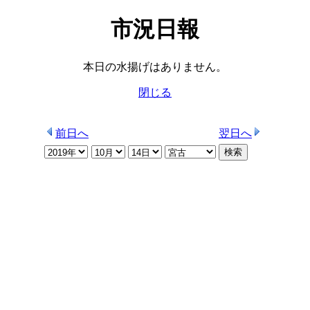
市況日報
本日の水揚げはありません。
閉じる
前日へ
翌日へ
検索