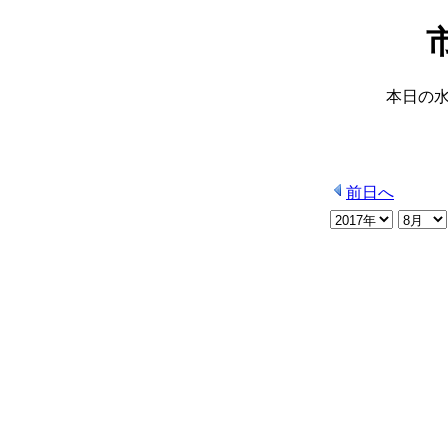
本日の
前日へ