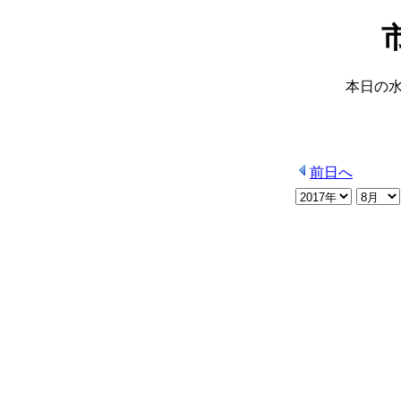
本日の
前日へ