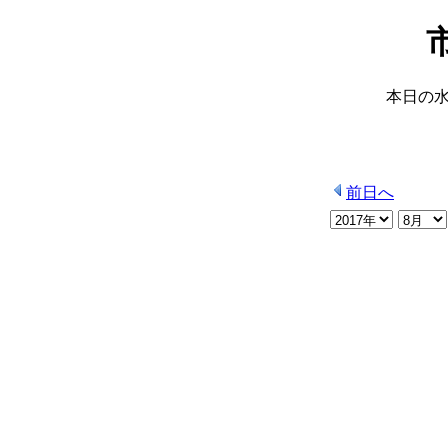
本日の
前日へ