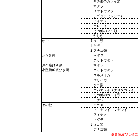
その他のカレイ類
マダラ
スケトウダラ
チゴダラ（ドンコ）
アイナメ
クロソイ
その他のソイ類
かじか
5
タコ類
かご
1
ケガニ
2
アナゴ類
マダラ
たら延縄
スケトウダラ
マダラ
沖合底びき網
小型機船底びき網
スケトウダラ
スルメイカ
ヤリイカ
タコ類
ババガレイ（ナメタガレイ）
その他のカレイ類
キチジ
ヒラメ
その他
マコガレイ・マガレイ
アイナメ
マダラ
1
タコ類
アナゴ類
※高値及び安値に