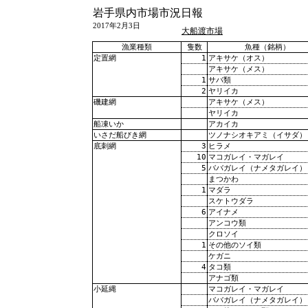
岩手県内市場市況日報
2017年2月3日
大船渡市場
漁業種類
隻数
魚種（銘柄）
1
アキサケ（オス）
定置網
アキサケ（メス）
1
サバ類
2
ヤリイカ
アキサケ（メス）
磯建網
ヤリイカ
アカイカ
船凍いか
ツノナシオキアミ（イサダ）
いさだ船びき網
3
ヒラメ
底刺網
10
マコガレイ・マガレイ
5
ババガレイ（ナメタガレイ）
まつかわ
1
マダラ
スケトウダラ
6
アイナメ
アンコウ類
クロソイ
1
その他のソイ類
ケガニ
4
タコ類
アナゴ類
マコガレイ・マガレイ
小延縄
ババガレイ（ナメタガレイ）