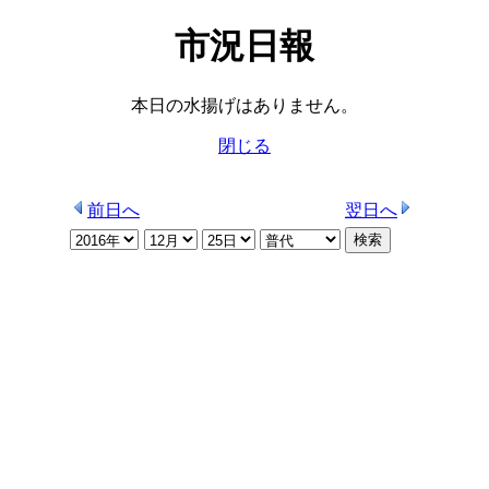
市況日報
本日の水揚げはありません。
閉じる
前日へ
翌日へ
検索