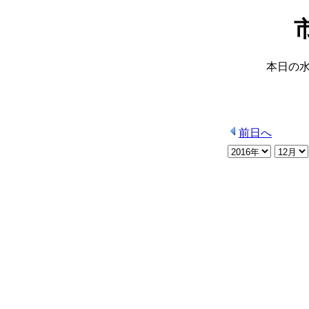
本日の
前日へ